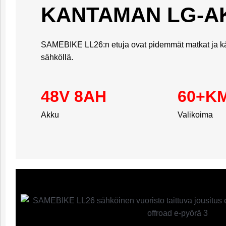
KANTAMAN LG-A
SAMEBIKE LL26:n etuja ovat pidemmät matkat ja kä
sähköllä.
48V 8AH
60+K
Akku
Valikoima