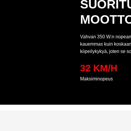
SUORIT
MOOTTO
Vahvan 350 W:n nopean h
kauemmas kuin koskaan 
kiipeilykykyä, joten se sop
32 KM/H
Maksiminopeus