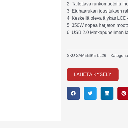
2. Taitettava runkomuotoilu, h
3. Etuhaarukan jousituksen r
4. Keskellä oleva älykäs LCD-
5. 350W nopea harjaton moott
6. USB 2.0 Matkapuhelimen l
SKU
SAMEBIKE LL26
Kategoria
LÄHETÄ KYSELY