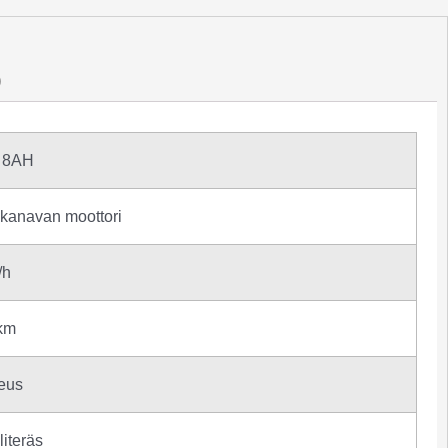
)
 8AH
akanavan moottori
/h
km
eus
literäs