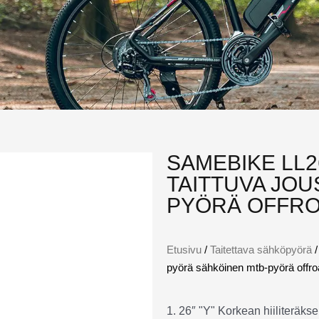
SAMEBIKE LL
TAITTUVA JOU
PYÖRÄ OFFRO
Etusivu
/
Taitettava sähköpyörä
/
pyörä sähköinen mtb-pyörä offro
1. 26″ "Y" Korkean hiiliteräks