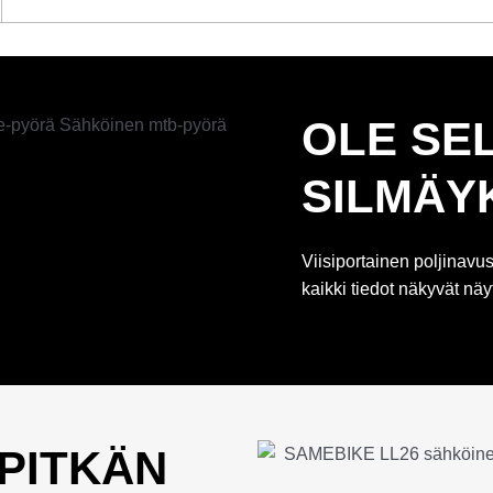
OLE SE
SILMÄY
Viisiportainen poljinavus
kaikki tiedot näkyvät näyt
 PITKÄN