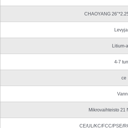
CHAOYANG 26"*2.25"
Levyja
Litium-
4-7 tun
ce
Vann
Mikrovaihteisto 21
CE/UL/KC/FCC/PSE/R