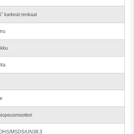
 karkeat renkaat
rru
akku
tia
e
 Nopeusmoottori
OHS/MSDS/UN38.3