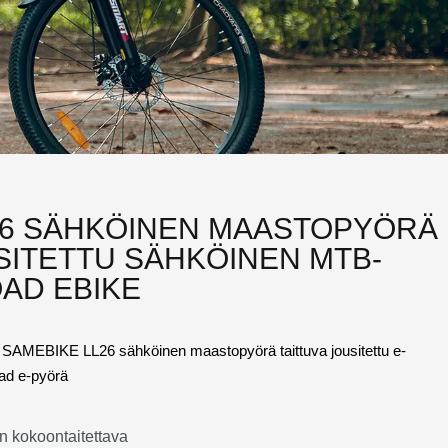
26 SÄHKÖINEN MAASTOPYÖRÄ
SITETTU SÄHKÖINEN MTB-
AD EBIKE
 SAMEBIKE LL26 sähköinen maastopyörä taittuva jousitettu e-
ad e-pyörä
en kokoontaitettava