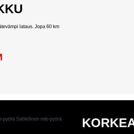
KKU
tevämpi lataus. Jopa 60 km
M
KORKE