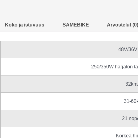
Koko ja istuvuus
SAMEBIKE
Arvostelut (0
48V/36V
250/350W harjaton t
32km
31-60
21 nop
Korkea hii