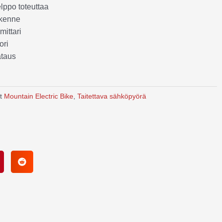
elppo toteuttaa
akenne
mittari
ori
ataus
t
Mountain Electric Bike
,
Taitettava sähköpyörä