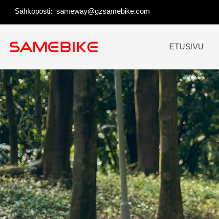
Siirry
Sähköposti:
sameway@gzsamebike.com
sisältöön
ETUSIVU