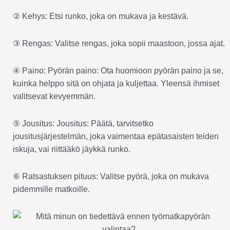
② Kehys: Etsi runko, joka on mukava ja kestävä.
③ Rengas: Valitse rengas, joka sopii maastoon, jossa ajat.
④ Paino: Pyörän paino: Ota huomioon pyörän paino ja se,
kuinka helppo sitä on ohjata ja kuljettaa. Yleensä ihmiset
valitsevat kevyemmän.
⑤ Jousitus: Jousitus: Päätä, tarvitsetko
jousitusjärjestelmän, joka vaimentaa epätasaisten teiden
iskuja, vai riittääkö jäykkä runko.
⑥ Ratsastuksen pituus: Valitse pyörä, joka on mukava
pidemmille matkoille.