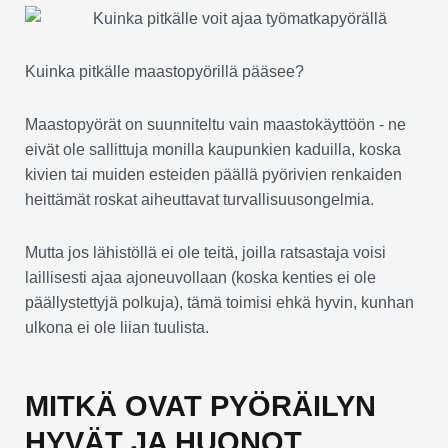
Kuinka pitkälle maastopyörillä pääsee?
Maastopyörät on suunniteltu vain maastokäyttöön - ne
eivät ole sallittuja monilla kaupunkien kaduilla, koska
kivien tai muiden esteiden päällä pyörivien renkaiden
heittämät roskat aiheuttavat turvallisuusongelmia.
Mutta jos lähistöllä ei ole teitä, joilla ratsastaja voisi
laillisesti ajaa ajoneuvollaan (koska kenties ei ole
päällystettyjä polkuja), tämä toimisi ehkä hyvin, kunhan
ulkona ei ole liian tuulista.
MITKÄ OVAT PYÖRÄILYN
HYVÄT JA HUONOT