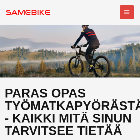
Siirry
PÄÄ
sisältöön
PARAS OPAS
TYÖMATKAPYÖRÄST
- KAIKKI MITÄ SINUN
TARVITSEE TIETÄÄ