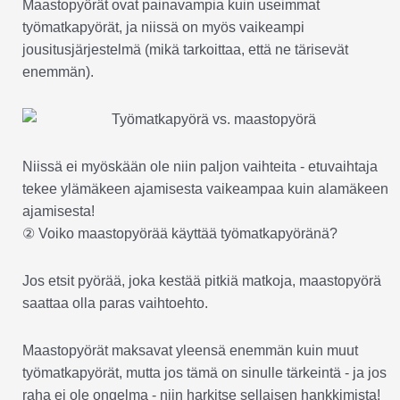
Maastopyörät ovat painavampia kuin useimmat
työmatkapyörät, ja niissä on myös vaikeampi
jousitusjärjestelmä (mikä tarkoittaa, että ne tärisevät
enemmän).
Niissä ei myöskään ole niin paljon vaihteita - etuvaihtaja
tekee ylämäkeen ajamisesta vaikeampaa kuin alamäkeen
ajamisesta!
② Voiko maastopyörää käyttää työmatkapyöränä?
Jos etsit pyörää, joka kestää pitkiä matkoja, maastopyörä
saattaa olla paras vaihtoehto.
Maastopyörät maksavat yleensä enemmän kuin muut
työmatkapyörät, mutta jos tämä on sinulle tärkeintä - ja jos
raha ei ole ongelma - niin harkitse sellaisen hankkimista!