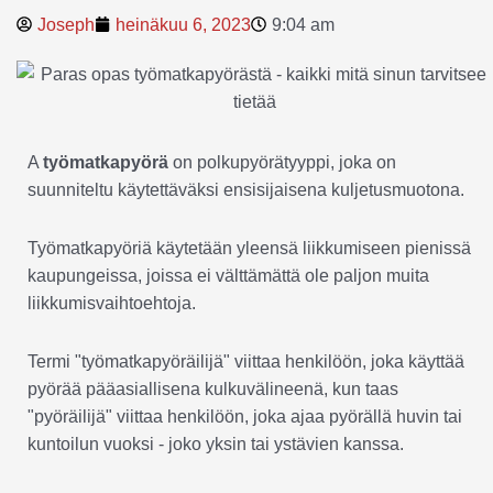
Joseph
heinäkuu 6, 2023
9:04 am
A
työmatkapyörä
on polkupyörätyyppi, joka on
suunniteltu käytettäväksi ensisijaisena kuljetusmuotona.
Työmatkapyöriä käytetään yleensä liikkumiseen pienissä
kaupungeissa, joissa ei välttämättä ole paljon muita
liikkumisvaihtoehtoja.
Termi "työmatkapyöräilijä" viittaa henkilöön, joka käyttää
pyörää pääasiallisena kulkuvälineenä, kun taas
"pyöräilijä" viittaa henkilöön, joka ajaa pyörällä huvin tai
kuntoilun vuoksi - joko yksin tai ystävien kanssa.