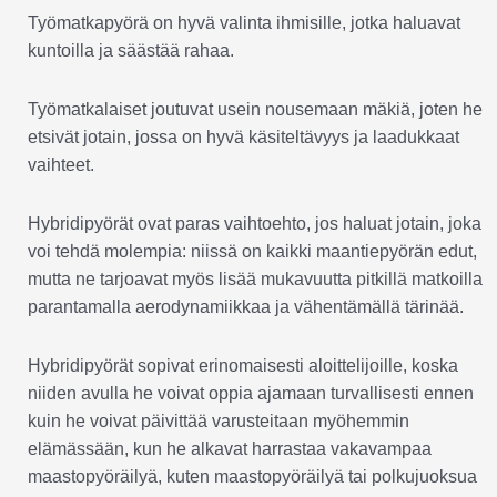
Työmatkapyörä on hyvä valinta ihmisille, jotka haluavat
kuntoilla ja säästää rahaa.
Työmatkalaiset joutuvat usein nousemaan mäkiä, joten he
etsivät jotain, jossa on hyvä käsiteltävyys ja laadukkaat
vaihteet.
Hybridipyörät ovat paras vaihtoehto, jos haluat jotain, joka
voi tehdä molempia: niissä on kaikki maantiepyörän edut,
mutta ne tarjoavat myös lisää mukavuutta pitkillä matkoilla
parantamalla aerodynamiikkaa ja vähentämällä tärinää.
Hybridipyörät sopivat erinomaisesti aloittelijoille, koska
niiden avulla he voivat oppia ajamaan turvallisesti ennen
kuin he voivat päivittää varusteitaan myöhemmin
elämässään, kun he alkavat harrastaa vakavampaa
maastopyöräilyä, kuten maastopyöräilyä tai polkujuoksua