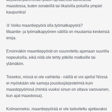
maastossa, kuten sorateillä tai likaisilla poluilla ympäri
kaupunkia!
② Voiko maantiepyörä olla työmatkapyörä?
Maantie- ja työmatkapyörien välillä on muutamia keskeisiä
eroja.
Ensinnäkin maantiepyörät on suunniteltu ajamaan suurilla
nopeuksilla, eikä niitä ole tehty pitkille matkoille tai
ylämäkiin.
Toiseksi, niissä ei ole vaihteita - näillä ei voi ajella! Niissä
ei myöskään ole samoja jousitusjärjestelmiä kuin
maastopyörissä (minkä vuoksi sinun on oltava varovainen,
kun ajat maastossa).
Kolmanneksi, maantiepyörää ei ole tarkoitettu ajettavaksi