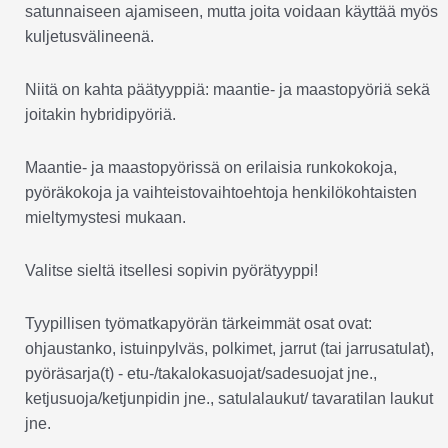
satunnaiseen ajamiseen, mutta joita voidaan käyttää myös
kuljetusvälineenä.
Niitä on kahta päätyyppiä: maantie- ja maastopyöriä sekä
joitakin hybridipyöriä.
Maantie- ja maastopyörissä on erilaisia runkokokoja,
pyöräkokoja ja vaihteistovaihtoehtoja henkilökohtaisten
mieltymystesi mukaan.
Valitse sieltä itsellesi sopivin pyörätyyppi!
Tyypillisen työmatkapyörän tärkeimmät osat ovat:
ohjaustanko, istuinpylväs, polkimet, jarrut (tai jarrusatulat),
pyöräsarja(t) - etu-/takalokasuojat/sadesuojat jne.,
ketjusuoja/ketjunpidin jne., satulalaukut/ tavaratilan laukut
jne.