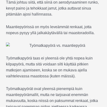
Tämä johtuu siitä, että siinä on aerodynaaminen runko,
kevyt paino ja tehokkaat jarrut, jotka auttavat sinua
pitämään ajosi hallinnassa.
Maantiepyörissä on myös leveämmät renkaat, jotta
nopeus pysyy yllä jalkakäytävällä tai maastoradoilla.
Työmatkapyörä taas ei yleensä ole yhtä nopea kuin
kilpapyörä, mutta sitä voidaan silti käyttää pitkien
matkojen ajamiseen, koska se on mukava ajella
vaihtelevassa maastossa (kuten mäissä).
Työmatkapyörät ovat yleensä pienempiä kuin
maantiepyörämallit, mutta ne tarjoavat enemmän
mukavuutta, koska niissä on paksummat renkaat, jotka
tarjoavat paremman pidon ajettaessa karkeassa