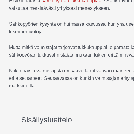
Etsitkö parasta
sähköpyörän tukkukauppiaat
? Sähköpyöräma
vaikuttaa merkittävästi yrityksesi menestykseen.
Sähköpyörien kysyntä on huimassa kasvussa, kun yhä useam
liikennemuotoja.
Mutta mitkä valmistajat tarjoavat tukkukauppiaille parasta l
sähköpyörän tukkuvalmistajaa, mukaan lukien erittäin h
Kukin näistä valmistajista on saavuttanut vahvan maineen al
erilaiset tarpeet. Seuraavassa on kunkin valmistajan erityispi
markkinoilla.
Sisällysluettelo