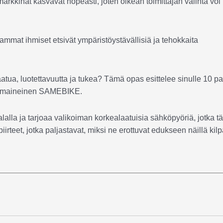
rkkinat kasvavat nopeasti, joten oikean toimittajan valinta voi
mat ihmiset etsivät ympäristöystävällisiä ja tehokkaita
aatua, luotettavuutta ja tukea? Tämä opas esittelee sinulle 10 p
yvämaineinen SAMEBIKE.
alla ja tarjoaa valikoiman korkealaatuisia sähköpyöriä, jotka tä
irteet, jotka paljastavat, miksi ne erottuvat edukseen näillä kilpa