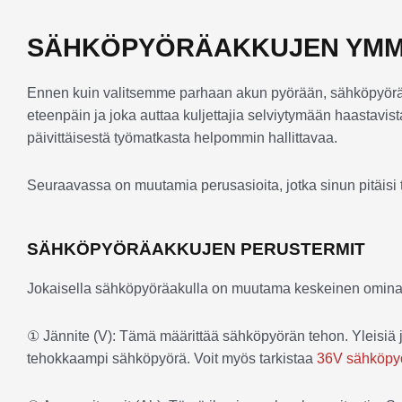
SÄHKÖPYÖRÄAKKUJEN YMM
Ennen kuin valitsemme parhaan akun pyörään, sähköpyörän a
eteenpäin ja joka auttaa kuljettajia selviytymään haastavist
päivittäisestä työmatkasta helpommin hallittavaa.
Seuraavassa on muutamia perusasioita, jotka sinun pitäisi t
SÄHKÖPYÖRÄAKKUJEN PERUSTERMIT
Jokaisella sähköpyöräakulla on muutama keskeinen ominaisu
① Jännite (V): Tämä määrittää sähköpyörän tehon. Yleisiä jän
tehokkaampi sähköpyörä. Voit myös tarkistaa
36V sähköpy