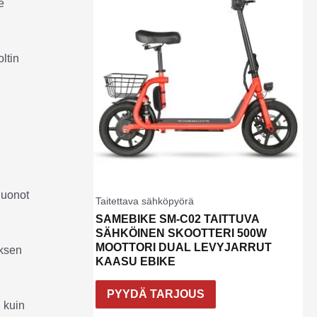
e
ltin
huonot
Taitettava sähköpyörä
SAMEBIKE SM-C02 TAITTUVA
SÄHKÖINEN SKOOTTERI 500W
MOOTTORI DUAL LEVYJARRUT
uksen
KAASU EBIKE
PYYDÄ TARJOUS
 kuin