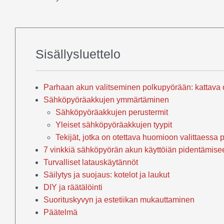
Sisällysluettelo
Parhaan akun valitseminen polkupyörään: kattava
Sähköpyöräakkujen ymmärtäminen
Sähköpyöräakkujen perustermit
Yleiset sähköpyöräakkujen tyypit
Tekijät, jotka on otettava huomioon valittaessa
7 vinkkiä sähköpyörän akun käyttöiän pidentämise
Turvalliset latauskäytännöt
Säilytys ja suojaus: kotelot ja laukut
DIY ja räätälöinti
Suorituskyvyn ja estetiikan mukauttaminen
Päätelmä