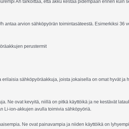
urempi Ah tarkoittaa, että akku kestää pidempään ennen kuin s
 Wh antaa arvion sähköpyörän toimintasäteestä. Esimerkiksi 36 vo
rilaisia sähköpyöräakkuja, joista jokaisella on omat hyvät ja 
. Ne ovat kevyitä, niillä on pitkä käyttöikä ja ne kestävät lata
n Li-ion-akkujen avulla toimivia sähköpyöriä.
isempia. Ne ovat painavampia ja niiden käyttöikä on lyhyempi