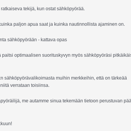
 ratkaiseva tekijä, kun ostat sähköpyörää.
 kuinka paljon apua saat ja kuinka nautinnollista ajaminen on.
 paitsi optimaalisen suorituskyvyn myös sähköpyöräsi pitkäikä
E:n sähköpyörävalikoimasta muihin merkkeihin, että on tärkeää
niitä verrataan toisiinsa.
atkapyöräilijä, me autamme sinua tekemään tietoon perustuvan pä
kkuun!