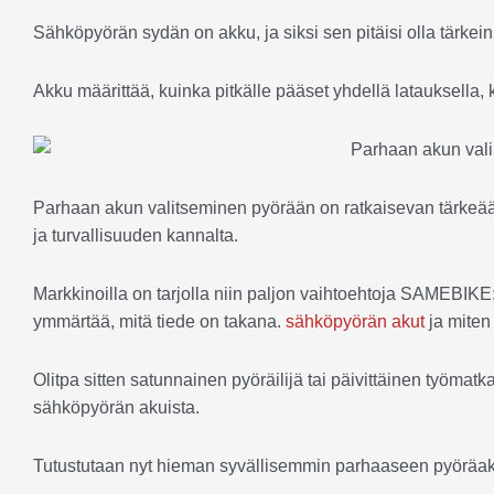
Sähköpyörän sydän on akku, ja siksi sen pitäisi olla tärkein
Akku määrittää, kuinka pitkälle pääset yhdellä latauksella,
Parhaan akun valitseminen pyörään on ratkaisevan tärkeää
ja turvallisuuden kannalta.
Markkinoilla on tarjolla niin paljon vaihtoehtoja SAMEBIK
ymmärtää, mitä tiede on takana.
sähköpyörän akut
ja miten 
Olitpa sitten satunnainen pyöräilijä tai päivittäinen työm
sähköpyörän akuista.
Tutustutaan nyt hieman syvällisemmin parhaaseen pyöräa