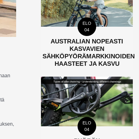
ELO
04
AUSTRALIAN NOPEASTI
KASVAVIEN
SÄHKÖPYÖRÄMARKKINOIDEN
HAASTEET JA KASVU
onaan
tä
ELO
muksen,
04