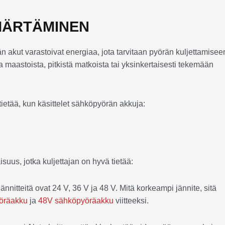
ÄRTÄMINEN
kut varastoivat energiaa, jota tarvitaan pyörän kuljettamisee
a maastoista, pitkistä matkoista tai yksinkertaisesti tekemään
ietää, kun käsittelet sähköpyörän akkuja:
us, jotka kuljettajan on hyvä tietää:
nitteitä ovat 24 V, 36 V ja 48 V. Mitä korkeampi jännite, sitä
öräakku
ja
48V sähköpyöräakku
viitteeksi.