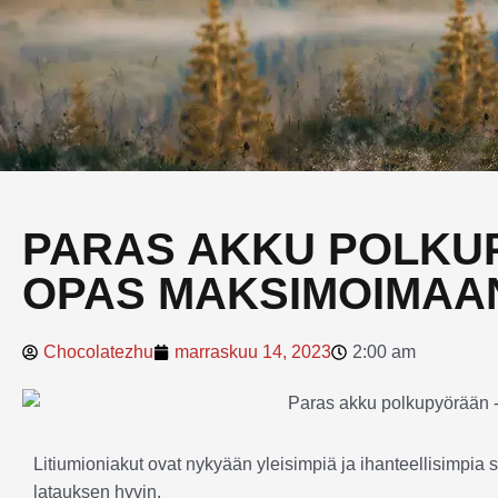
PARAS AKKU POLKU
OPAS MAKSIMOIMAAN
Chocolatezhu
marraskuu 14, 2023
2:00 am
Litiumioniakut ovat nykyään yleisimpiä ja ihanteellisimpia 
latauksen hyvin.