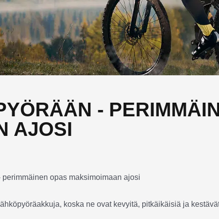
PYÖRÄÄN - PERIMMÄI
 AJOSI
sähköpyöräakkuja, koska ne ovat kevyitä, pitkäikäisiä ja kestävä