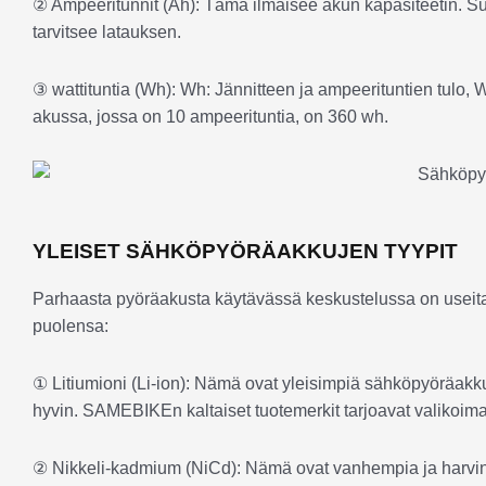
② Ampeeritunnit (Ah): Tämä ilmaisee akun kapasiteetin. Su
tarvitsee latauksen.
③ wattituntia (Wh): Wh: Jännitteen ja ampeerituntien tulo,
akussa, jossa on 10 ampeerituntia, on 360 wh.
YLEISET SÄHKÖPYÖRÄAKKUJEN TYYPIT
Parhaasta pyöräakusta käytävässä keskustelussa on useita e
puolensa:
① Litiumioni (Li-ion): Nämä ovat yleisimpiä sähköpyöräakkuja
hyvin. SAMEBIKEn kaltaiset tuotemerkit tarjoavat valikoima
② Nikkeli-kadmium (NiCd): Nämä ovat vanhempia ja harvina