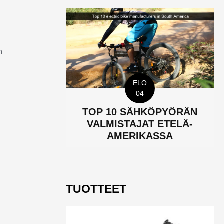
n
ELO
04
TOP 10 SÄHKÖPYÖRÄN
VALMISTAJAT ETELÄ-
AMERIKASSA
TUOTTEET