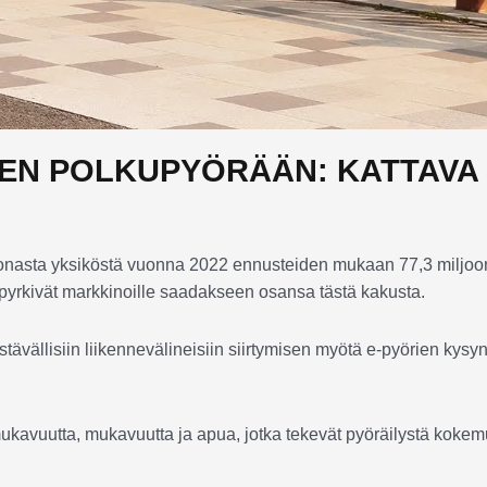
NEN POLKUPYÖRÄÄN: KATTAVA
onasta yksiköstä vuonna 2022 ennusteiden mukaan 77,3 miljo
yrkivät markkinoille saadakseen osansa tästä kakusta.
vällisiin liikennevälineisiin siirtymisen myötä e-pyörien kysyn
 mukavuutta, mukavuutta ja apua, jotka tekevät pyöräilystä koke