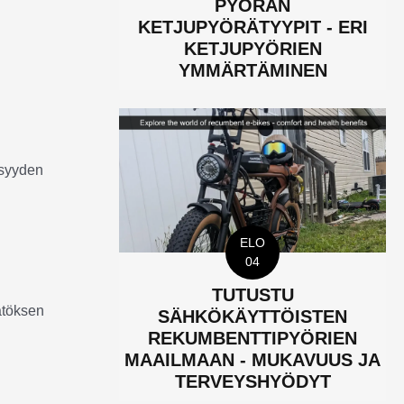
PYÖRÄN
KETJUPYÖRÄTYYPIT - ERI
KETJUPYÖRIEN
YMMÄRTÄMINEN
isyyden
ELO
04
TUTUSTU
ätöksen
SÄHKÖKÄYTTÖISTEN
REKUMBENTTIPYÖRIEN
MAAILMAAN - MUKAVUUS JA
TERVEYSHYÖDYT