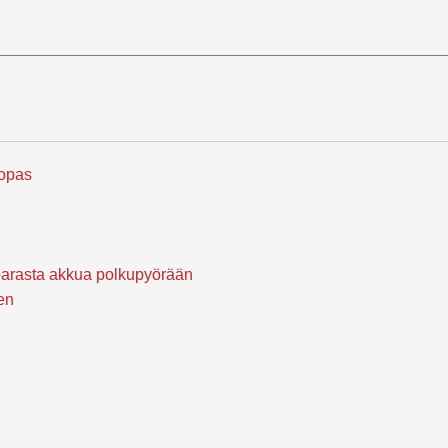
 opas
 parasta akkua polkupyörään
en