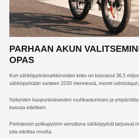
PARHAAN AKUN VALITSEMI
OPAS
Kun sähköpyörämarkkinoiden koko on kasvanut 36,5 miljo
sähköpyörään vuoteen 2030 mennessä, monet valmistajat p
Nykyisten kaupunkialueiden ruuhkautumisen ja ympäristöystä
kasvaa edelleen.
Perinteisiin polkupyöriin verrattuna sähköpyörät tarjoavat
jota odottaa innolla.