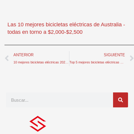
Las 10 mejores bicicletas eléctricas de Australia -
todas en torno a $2,000-$2,500
Anterior
ANTERIOR
SIGUIENTE
10 mejores bicicletas eléctricas 2024: las mejores para cada usuario
Top 5 mejores bicicletas eléctricas de montaña baratas a la venta de 2024
Buscar
en