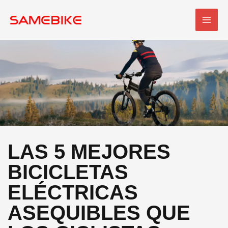
Ir
MEN
al
PRI
contenido
LAS 5 MEJORES
BICICLETAS
ELÉCTRICAS
ASEQUIBLES QUE