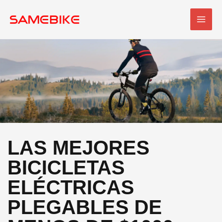
Ir
MEN
al
PRI
contenido
LAS MEJORES
BICICLETAS
ELÉCTRICAS
PLEGABLES DE