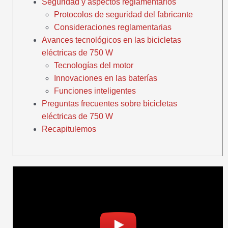
Seguridad y aspectos reglamentarios
Protocolos de seguridad del fabricante
Consideraciones reglamentarias
Avances tecnológicos en las bicicletas
eléctricas de 750 W
Tecnologías del motor
Innovaciones en las baterías
Funciones inteligentes
Preguntas frecuentes sobre bicicletas
eléctricas de 750 W
Recapitulemos