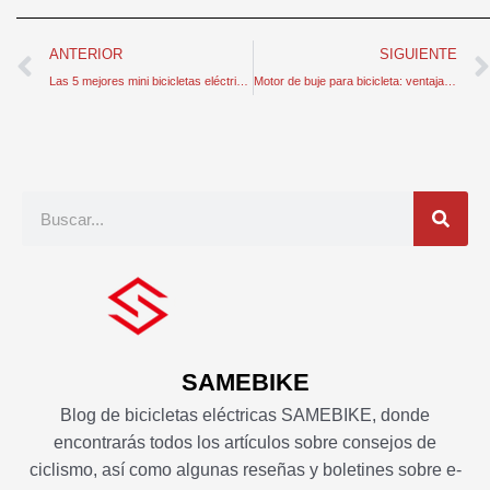
Anterior
ANTERIOR
SIGUIENTE
Las 5 mejores mini bicicletas eléctricas para ciclistas que puedes comprar ahora mismo
Motor de buje para bicicleta: ventajas, mecanismos y guía de selección
Buscar
en
SAMEBIKE
Blog de bicicletas eléctricas SAMEBIKE, donde
encontrarás todos los artículos sobre consejos de
ciclismo, así como algunas reseñas y boletines sobre e-